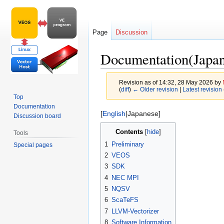
Page
Discussion
Documentation(Japan
Revision as of 14:32, 28 May 2026 by
(
diff
)
← Older revision
|
Latest revision
Top
Documentation
Jump
Jump
[
English
|Japanese]
Discussion board
to
to
Contents
Tools
navigation
search
1
Preliminary
Special pages
2
VEOS
3
SDK
4
NEC MPI
5
NQSV
6
ScaTeFS
7
LLVM-Vectorizer
8
Software Information