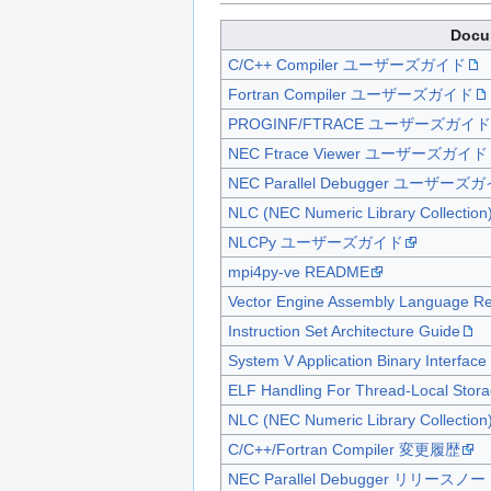
Docu
C/C++ Compiler ユーザーズガイド
Fortran Compiler ユーザーズガイド
PROGINF/FTRACE ユーザーズガイド
NEC Ftrace Viewer ユーザーズガイド
NEC Parallel Debugger ユーザーズ
NLC (NEC Numeric Library Colle
NLCPy ユーザーズガイド
mpi4py-ve README
Vector Engine Assembly Language R
Instruction Set Architecture Guide
System V Application Binary Interfac
ELF Handling For Thread-Local Stora
NLC (NEC Numeric Library Colle
C/C++/Fortran Compiler 変更履歴
NEC Parallel Debugger リリースノ