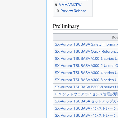
9
MMM/VMCFW
10
Preview Release
Preliminary
Do
SX-Aurora TSUBASA Safety Informati
SX-Aurora TSUBASA Quick Referenc
SX-Aurora TSUBASA A100-1 series Us
SX-Aurora TSUBASA A300-2 User's G
SX-Aurora TSUBASA A300-4 series Us
SX-Aurora TSUBASA A300-8 series Us
SX-Aurora TSUBASA B300-8 series Us
HPCソフトウェアライセンス管理説明
SX-Aurora TSUBASA セットアップ
SX-Aurora TSUBASA インストレ
SX-Aurora TSUBASA インストレ