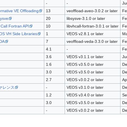
-
-
Ju
ernative VE Offloading
13
veoffload-aveo-3.0.2 or later
Fe
sysve
20
libsysve-3.1.0 or later
Fe
Call Fortran API
10
libvhcall-fortran-3.0.1 or later
Fe
OS VH Side Libraries
1
VEOS v2.8.1 or later
Ma
EDA
7
veoffload-veda-3.3.0 or later
Fe
4.1
-
Fe
3.6
VEOS v3.1.1 or later
Ju
1.6
VEOS v3.5.0 or later
De
3.0
VEOS v3.5.0 or later
De
2.7
VEOS v3.0.2 or later
Ap
 リファレンス
-
VEOS v3.1.0 or later
De
1.2
VEOS v3.4.0 or later
Se
3.0
VEOS v3.5.0 or later
De
-
VEOS v3.0.2 or later
De