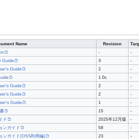
cument Name
Revision
Tar
on
-
-
e Guide
3
-
er's Guide
2
-
uide
1.0c
-
er's Guide
2
-
er's Guide
2
-
er's Guide
1
-
書
15
-
ガイド
2025年12月版
-
ーションガイド
58
-
ーションガイド(OSS利用編)
23
-