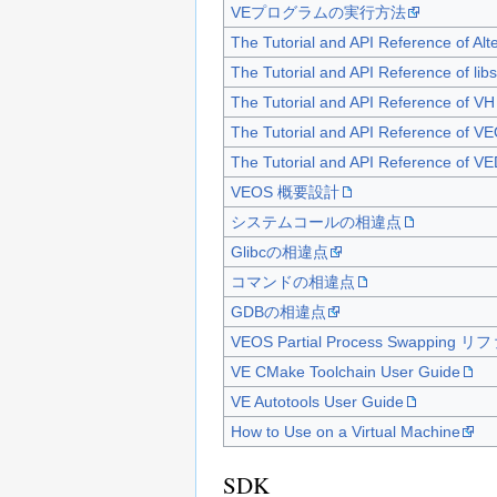
VEプログラムの実行方法
The Tutorial and API Reference of Alt
The Tutorial and API Reference of lib
The Tutorial and API Reference of VH 
The Tutorial and API Reference of VE
The Tutorial and API Reference of V
VEOS 概要設計
システムコールの相違点
Glibcの相違点
コマンドの相違点
GDBの相違点
VEOS Partial Process Swapping
VE CMake Toolchain User Guide
VE Autotools User Guide
How to Use on a Virtual Machine
SDK