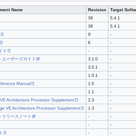
ment Name
Revision
Target Soft
38
5.4.1
38
5.4.1
9
-
6
-
ガイド
-
-
ction) ユーザーズガイド
3.1.0
-
3.0.1
-
1.0.1
-
eference Manual
1.5
-
1.1
-
e VE Architecture Processor Supplement
2.3
-
ge VE Architecture Processor Supplement
1.3
-
ction) リリースノート
-
-
-
-
ート
-
-