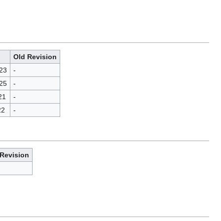
Old Revision
23
-
25
-
21
-
22
-
 Revision