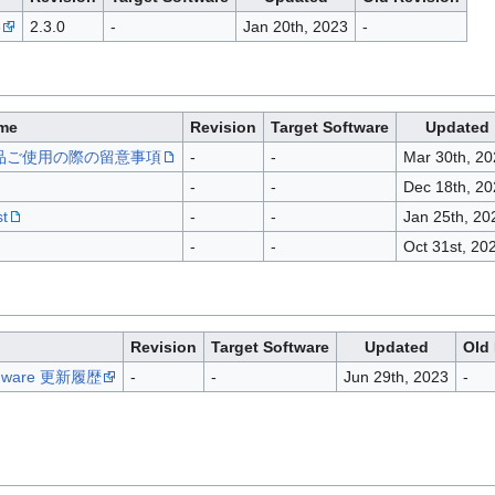
e
2.3.0
-
Jan 20th, 2023
-
me
Revision
Target Software
Updated
ェア製品ご使用の際の留意事項
-
-
Mar 30th, 20
-
-
Dec 18th, 20
t
-
-
Jan 25th, 20
-
-
Oct 31st, 20
Revision
Target Software
Updated
Old
rmware 更新履歴
-
-
Jun 29th, 2023
-