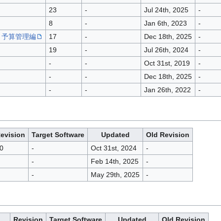
23
-
Jul 24th, 2025
-
8
-
Jan 6th, 2023
-
・予算管理編
17
-
Dec 18th, 2025
-
19
-
Jul 26th, 2024
-
-
-
Oct 31st, 2019
-
-
-
Dec 18th, 2025
-
-
-
Jan 26th, 2022
-
evision
Target Software
Updated
Old Revision
0
-
Oct 31st, 2024
-
-
Feb 14th, 2025
-
-
May 29th, 2025
-
Revision
Target Software
Updated
Old Revision