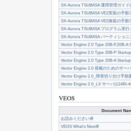
SX-Aurora TSUBASA 運用管理ガイド
SX-Aurora TSUBASA VE2実装の手順
SX-Aurora TSUBASA VE2換装の手順
SX-Aurora TSUBASA プログラム
SX-Aurora TSUBASA パーティ
Vector Engine 2.0 Type 20B-P,20B-A S
Vector Engine 2.0 Type 20B-P Startu
Vector Engine 2.0 Type 20B-A Startu
Vector Engine 2.0 搭載のためのサ
Vector Engine 2.0_障害切り分け手順
Vector Engine 2.0_LX サーバ(124
VEOS
Document Na
お読みください
VEOS What's New