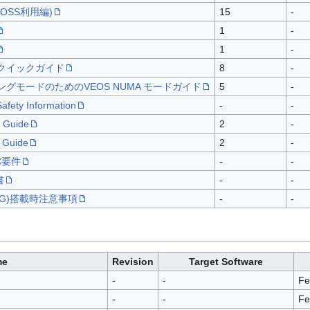
(OSS利用編)
15
-
1
-
1
-
実行クイックガイド
8
-
ショニングモードのためのVEOS NUMA モードガイド
5
-
afety Information
-
-
p Guide
2
-
p Guide
2
-
ーバ要件
-
-
書
-
-
Ri-4G)搭載時注意事項
-
-
me
Revision
Target Software
-
-
Fe
-
-
Fe