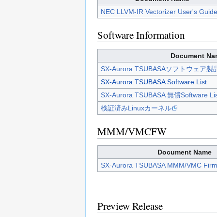
NEC LLVM-IR Vectorizer User's Guid
Software Information
Document Na
SX-Aurora TSUBASAソフトウ
SX-Aurora TSUBASA Software List
SX-Aurora TSUBASA 無償Software Lis
検証済みLinuxカーネル
MMM/VMCFW
Document Name
SX-Aurora TSUBASA MMM/VMC Fi
Preview Release