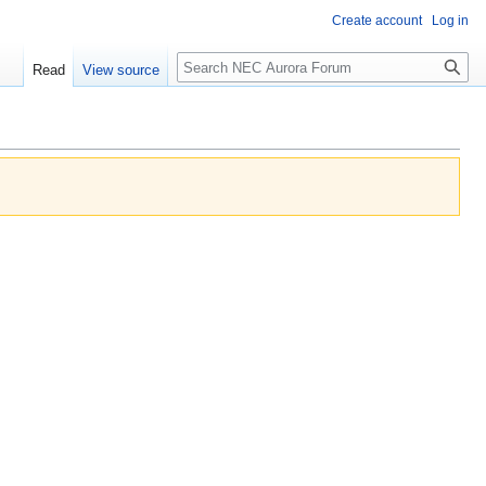
Create account
Log in
Search
Read
View source