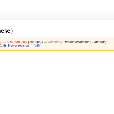
ese)
NEC SDK team
(
talk
|
contribs
)
(
→‎Preliminary
:
Update Installation Guide 58th
)
(
diff
) |
Newer revision →
(
diff
)